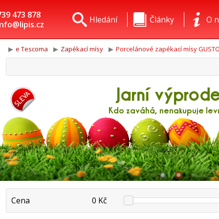
739 473 878
Hledání
Články
O n
info@lipis.cz
e Tescoma
Zapékací mísy
Porcelánové zapékací mísy GUST
Cena
0 Kč