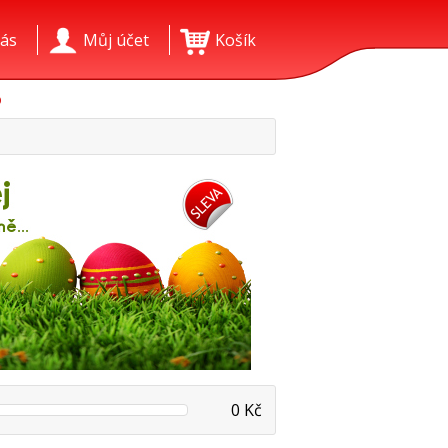
ás
Můj účet
Košík
O
0 Kč