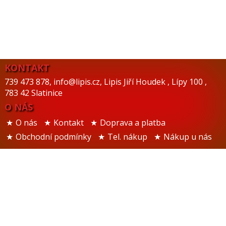
KONTAKT
739 473 878
,
info@lipis.cz
,
Lipis Jiří Houdek
,
Lípy 100
,
783 42 Slatinice
O NÁS
O nás
Kontakt
Doprava a platba
Obchodní podmínky
Tel. nákup
Nákup u nás