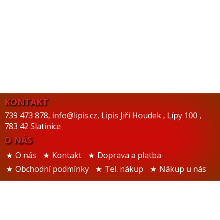
KONTAKT
739 473 878
,
info@lipis.cz
,
Lipis Jiří Houdek
,
Lípy 100
,
783 42 Slatinice
O NÁS
O nás
Kontakt
Doprava a platba
Obchodní podmínky
Tel. nákup
Nákup u nás