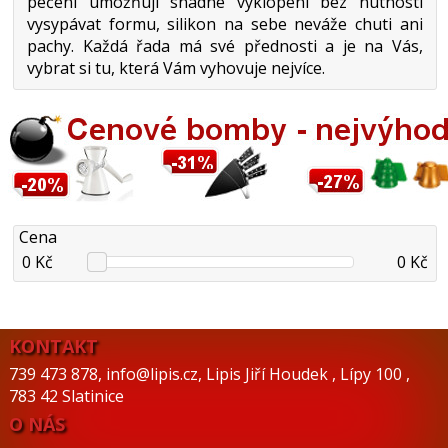
pečení umožňují snadné vyklopení bez nutnosti
vysypávat formu, silikon na sebe neváže chuti ani
pachy. Každá řada má své přednosti a je na Vás,
vybrat si tu, která Vám vyhovuje nejvíce.
Cena
0 Kč
0 Kč
KONTAKT
739 473 878
,
info@lipis.cz
,
Lipis Jiří Houdek
,
Lípy 100
,
783 42 Slatinice
O NÁS