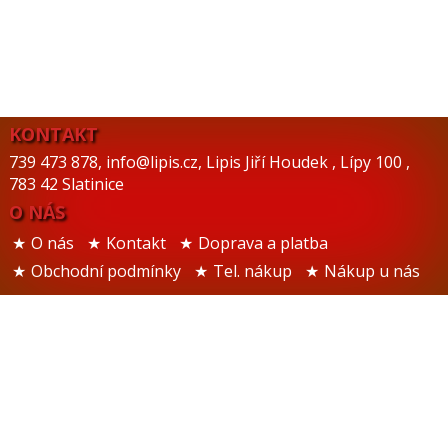
KONTAKT
739 473 878
,
info@lipis.cz
,
Lipis Jiří Houdek
,
Lípy 100
,
783 42 Slatinice
O NÁS
O nás
Kontakt
Doprava a platba
Obchodní podmínky
Tel. nákup
Nákup u nás