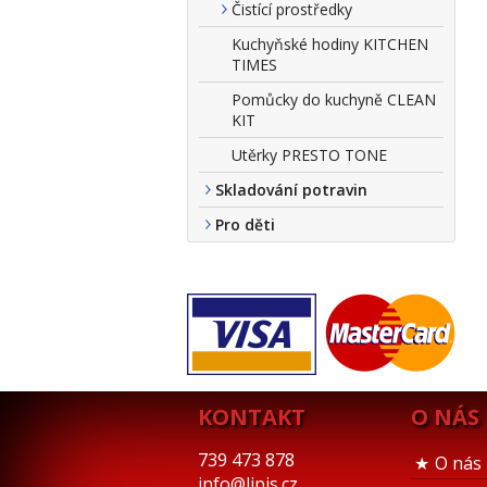
Čistící prostředky
Kuchyňské hodiny KITCHEN
TIMES
Pomůcky do kuchyně CLEAN
KIT
Utěrky PRESTO TONE
Skladování potravin
Pro děti
KONTAKT
O NÁS
739 473 878
O nás
info@lipis.cz