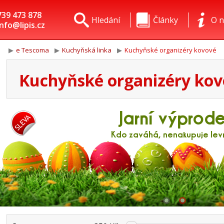
739 473 878
Hledání
Články
O n
info@lipis.cz
e Tescoma
Kuchyňská linka
Kuchyňské organizéry kovové
Kuchyňské organizéry ko