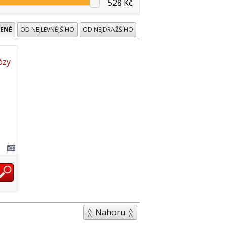
528 Kč
ENÉ
OD NEJLEVNĚJŠÍHO
OD NEJDRAŽŠÍHO
ózy
Nahoru