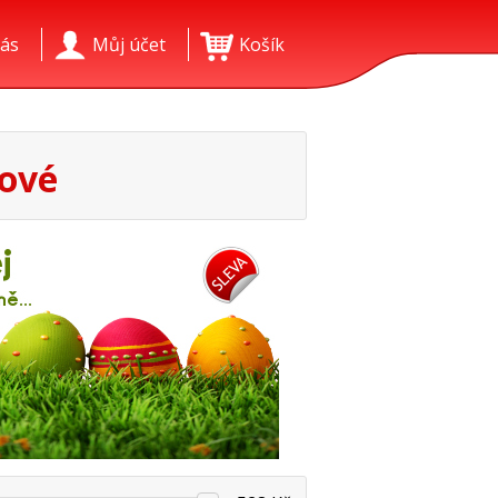
ás
Můj účet
Košík
vové