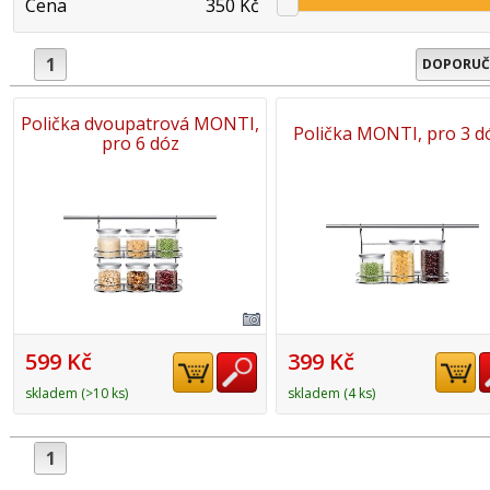
Cena
350 Kč
1
DOPORUČ
Polička dvoupatrová MONTI,
Polička MONTI, pro 3 d
pro 6 dóz
599 Kč
399 Kč
skladem (>10 ks)
skladem (4 ks)
1