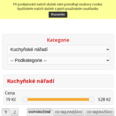
Při poskytování našich služeb nám pomáhají soubory cookie.
Využíváním našich služeb s jejich používáním souhlasíte.
Kategorie
Kuchyňské nářadí
Cena
19 Kč
528 Kč
1
2
DOPORUČENÉ
OD NEJLEVNĚJŠÍHO
OD NEJDRAŽŠÍHO