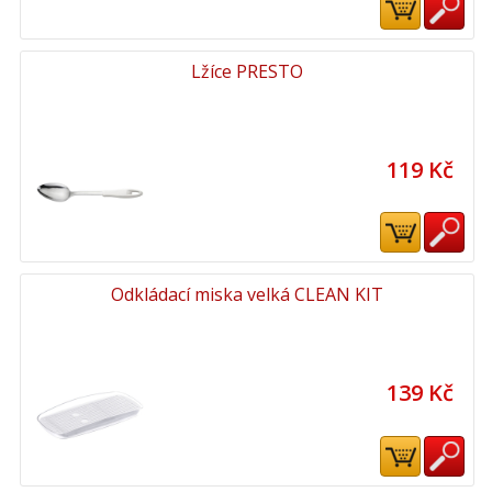
Lžíce PRESTO
119 Kč
Odkládací miska velká CLEAN KIT
139 Kč