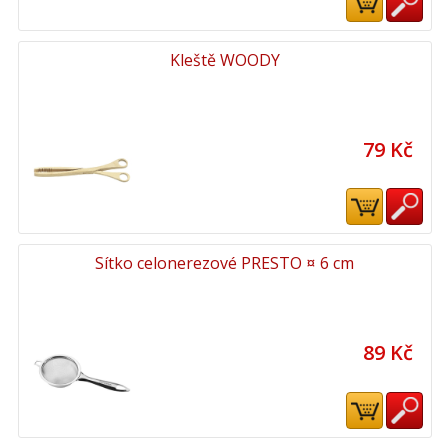
Kleště WOODY
79 Kč
Sítko celonerezové PRESTO ¤ 6 cm
89 Kč