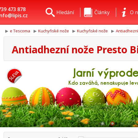
739 473 878
Hledání
Články
O n
info@lipis.cz
e Tescoma
Kuchyňské nože
Kuchyňské nože
Antiadhezní
Antiadhezní nože Presto B