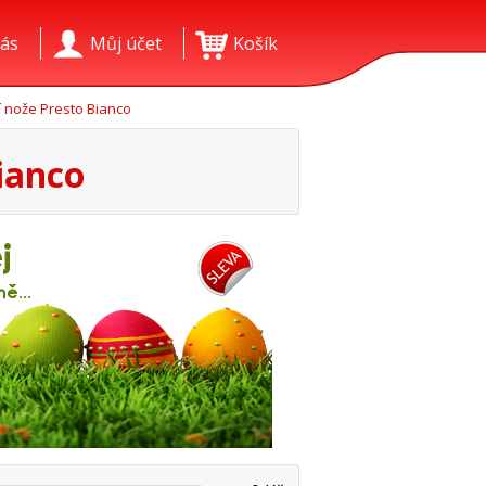
ás
Můj účet
Košík
 nože Presto Bianco
ianco