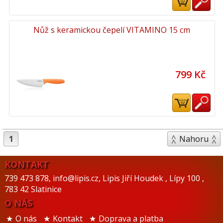
Nůž s keramickou čepelí VITAMINO 15 cm
799 Kč
1
Nahoru
KONTAKT
739 473 878
,
info@lipis.cz
,
Lipis Jiří Houdek
,
Lípy 100
,
783 42 Slatinice
O NÁS
O nás
Kontakt
Doprava a platba