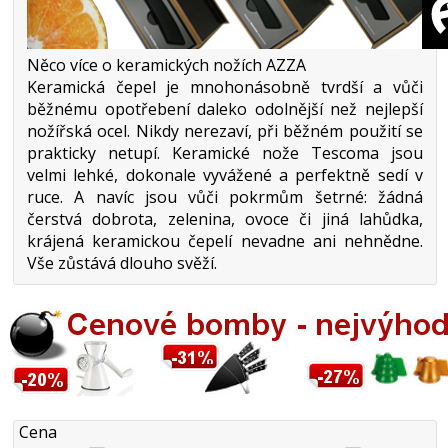
Něco více o keramických nožích AZZA
Keramická čepel je mnohonásobně tvrdší a vůči
běžnému opotřebení daleko odolnější než nejlepší
nožířská ocel. Nikdy nerezaví, při běžném použití se
prakticky netupí. Keramické nože Tescoma jsou
velmi lehké, dokonale vyvážené a perfektně sedí v
ruce. A navíc jsou vůči pokrmům šetrné: žádná
čerstvá dobrota, zelenina, ovoce či jiná lahůdka,
krájená keramickou čepelí nevadne ani nehnědne.
Vše zůstává dlouho svěží.
Cena