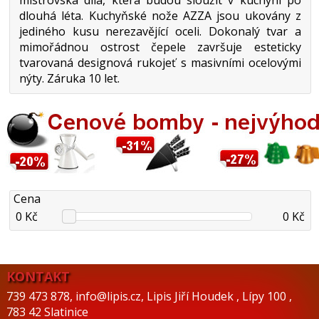
dlouhá léta. Kuchyňské nože AZZA jsou ukovány z
jediného kusu nerezavějící oceli. Dokonalý tvar a
mimořádnou ostrost čepele završuje esteticky
tvarovaná designová rukojeť s masivními ocelovými
nýty. Záruka 10 let.
Cena
0 Kč
0 Kč
KONTAKT
739 473 878
,
info@lipis.cz
,
Lipis Jiří Houdek
,
Lípy 100
,
783 42 Slatinice