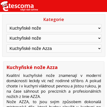
Kategorie
Kuchyňské nože Azza
Kvalitní kuchyňské nože znamenají v moderní
domácnosti leckdy víc než rodinné stříbro. A pokud
chcete i v kuchyni vládnout pevnou a jistou rukou, je
na čase sáhnout po precizních a profesionálních
nožích z linie AZZA.
Nože AZZA, to jsou svým způsobem dokonalá
mistrovská díla, která budou sloužit v kuchyni po