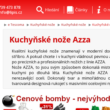
739 473 878
Hledání
Články
O n
info@lipis.cz
e Tescoma
Kuchyňské nože
Kuchyňské nože
Kuchyňské 
Kuchyňské nože Azza
Kvalitní kuchyňské nože znamenají v moderní dom
stříbro. A pokud chcete i v kuchyni vládnout pevnou 
po precizních a profesionálních nožích z linie AZZA.
Nože AZZA, to jsou svým způsobem dokonalá mistro
kuchyni po dlouhá léta. Kuchyňské nože AZZA
nerezavějící oceli. Dokonalý tvar a mimořádnou o
tvarovaná designová rukojeť s masivními ocelovými ný