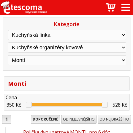
Kategorie
Monti
Cena
350 Kč
528 Kč
1
DOPORUČENÉ
OD NEJLEVNĚJŠÍHO
OD NEJDRAŽŠÍHO
Polička dvoupatrová MONTI, pro 6 dóz