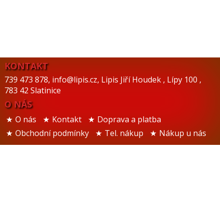
KONTAKT
739 473 878
,
info@lipis.cz
,
Lipis Jiří Houdek
,
Lípy 100
,
783 42 Slatinice
O NÁS
O nás
Kontakt
Doprava a platba
Obchodní podmínky
Tel. nákup
Nákup u nás