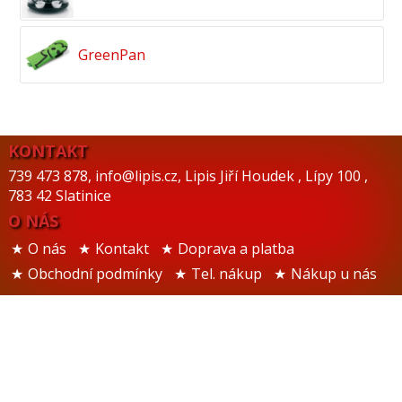
GreenPan
KONTAKT
739 473 878
,
info@lipis.cz
,
Lipis Jiří Houdek
,
Lípy 100
,
783 42 Slatinice
O NÁS
O nás
Kontakt
Doprava a platba
Obchodní podmínky
Tel. nákup
Nákup u nás