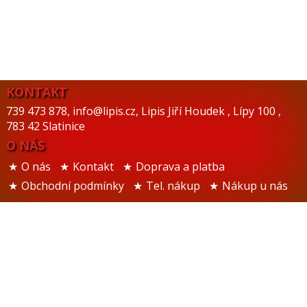
KONTAKT
739 473 878
,
info@lipis.cz
,
Lipis Jiří Houdek
,
Lípy 100
,
783 42 Slatinice
O NÁS
O nás
Kontakt
Doprava a platba
Obchodní podmínky
Tel. nákup
Nákup u nás