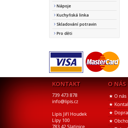
Nápoje
Kuchyňská linka
Skladování potravin
Pro děti
KONTAKT
O NÁS
739 473 878
O nás
info@lipis.cz
Konta
Dopra
Lipis Jiří Houdek
Lípy 100
Obcho
783 42 Slatinice