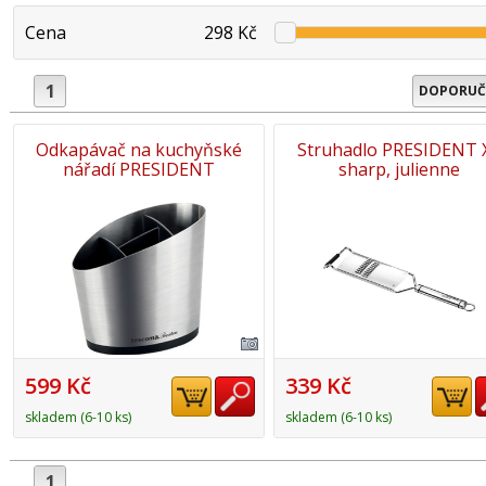
Cena
298 Kč
1
DOPORUČ
Odkapávač na kuchyňské
Struhadlo PRESIDENT X
nářadí PRESIDENT
sharp, julienne
599 Kč
339 Kč
skladem (6-10 ks)
skladem (6-10 ks)
1