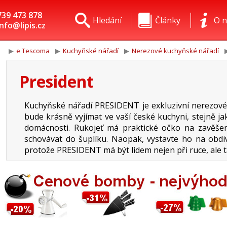
739 473 878
Hledání
Články
O n
info@lipis.cz
e Tescoma
Kuchyňské nářadí
Nerezové kuchyňské nářadí
President
Kuchyňské nářadí PRESIDENT je exkluzivní nerezové
bude krásně vyjímat ve vaší české kuchyni, stejně ja
domácnosti. Rukojeť má praktické očko na zavěše
schovávat do šuplíku. Naopak, vystavte ho na obd
protože PRESIDENT má být lidem nejen při ruce, ale t