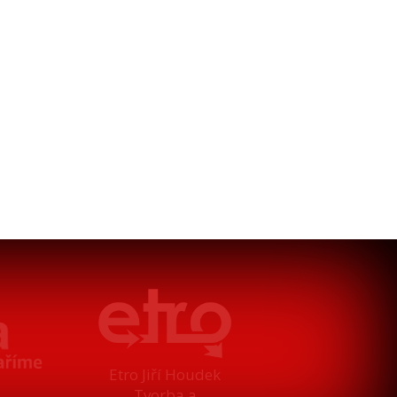
Etro Jiří Houdek
Tvorba a