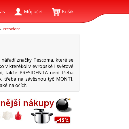
ás
Můj účet
Košík
President
 nářadí značky Tescoma, které se
ko v kterékoliv evropské i světové
ní, takže PRESIDENTA není třeba
iv, třeba na závěsnou tyč MONTI,
aké na očích.