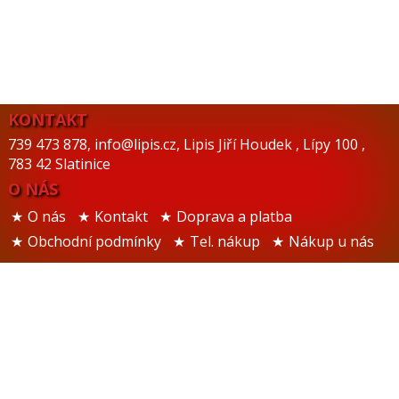
KONTAKT
739 473 878
,
info@lipis.cz
,
Lipis Jiří Houdek
,
Lípy 100
,
783 42 Slatinice
O NÁS
O nás
Kontakt
Doprava a platba
Obchodní podmínky
Tel. nákup
Nákup u nás