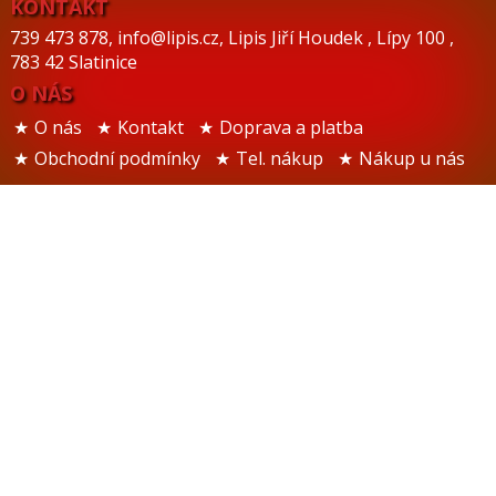
KONTAKT
739 473 878
,
info@lipis.cz
,
Lipis Jiří Houdek
,
Lípy 100
,
783 42 Slatinice
O NÁS
O nás
Kontakt
Doprava a platba
Obchodní podmínky
Tel. nákup
Nákup u nás