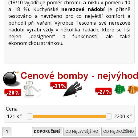
(18/10 vyjadřuje poměr chrómu a niklu v poměru 10
a 18 %). Kuchyňské
nerezové nádobí
je přísně
testováno a navrženo pro co největší komfort a
pohodlí při vaření. Výrobce Tescoma své nerezové
nádobí vyrábí vždy v několika řadách, které se liší
nejen „designem“ a funkčností, ale také
ekonomickou stránkou.
Cena
121 Kč
2200 Kč
1
DOPORUČENÉ
OD NEJLEVNĚJŠÍHO
OD NEJDRAŽŠÍHO