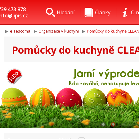
739 473 878
Hledání
Články
O n
info@lipis.cz
e Tescoma
Organizace v kuchyni
Pomůcky do kuchyně CLEAN
Pomůcky do kuchyně CLE