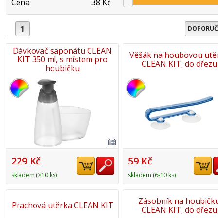
Cena
38 Kč
1
DOPORUČ
Dávkovač saponátu CLEAN
Věšák na houbovou utě
KIT 350 ml, s místem pro
CLEAN KIT, do dřezu
houbičku
229 Kč
59 Kč
skladem (>10 ks)
skladem (6-10 ks)
Zásobník na houbičk
Prachová utěrka CLEAN KIT
CLEAN KIT, do dřezu