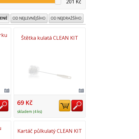
201 Kč
ENÉ
OD NEJLEVNĚJŠÍHO
OD NEJDRAŽŠÍHO
rku
Štětka kulatá CLEAN KIT
69 Kč
skladem (4 ks)
u
Kartáč půlkulatý CLEAN KIT