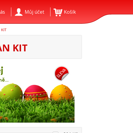
ás
Můj účet
Košík
 KIT
AN KIT