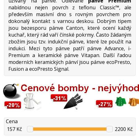
užívaný na pánve. Odlévané
pánve Premium
nabídnou nejen povrch z teflonu Classic™, ale
především masivní dno s rovným povrchem pro
dokonalý kontakt s varnou deskou. Dobrým tipem
jsou bezesporu pánve Canton, které ocení každý
kuchař, který rád vaří čínské pokrmy. Často žádaným
zbožím jsou tzv. indukční pánve, které lze použít na
indukci. Mezi tyto pánve patří pánve Advance, i-
Premium a keramické pánve Vitapan. Další řadou
moderních keramických pánví jsou pánve ecoPresto,
Fusion a ecoPresto Signal.
Cena
157 Kč
2200 Kč