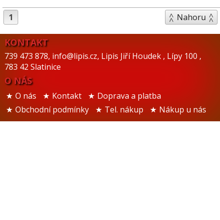
1
Nahoru
KONTAKT
739 473 878
,
info@lipis.cz
,
Lipis Jiří Houdek
,
Lípy 100
,
783 42 Slatinice
O NÁS
O nás
Kontakt
Doprava a platba
Obchodní podmínky
Tel. nákup
Nákup u nás