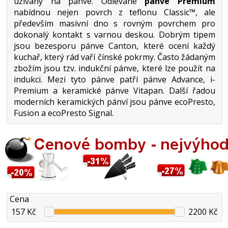
užívaný na pánve. Odlévané
pánve Premium
nabídnou nejen povrch z teflonu Classic™, ale
především masivní dno s rovným povrchem pro
dokonalý kontakt s varnou deskou. Dobrým tipem
jsou bezesporu pánve Canton, které ocení každý
kuchař, který rád vaří čínské pokrmy. Často žádaným
zbožím jsou tzv. indukční pánve, které lze použít na
indukci. Mezi tyto pánve patří pánve Advance, i-
Premium a keramické pánve Vitapan. Další řadou
moderních keramických pánví jsou pánve ecoPresto,
Fusion a ecoPresto Signal.
Cena
157 Kč
2200 Kč