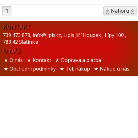
1
Nahoru
KONTAKT
739 473 878
,
info@lipis.cz
,
Lipis Jiří Houdek
,
Lípy 100
,
783 42 Slatinice
O NÁS
O nás
Kontakt
Doprava a platba
Obchodní podmínky
Tel. nákup
Nákup u nás