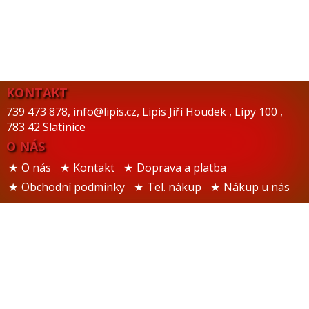
KONTAKT
739 473 878
,
info@lipis.cz
,
Lipis Jiří Houdek
,
Lípy 100
,
783 42 Slatinice
O NÁS
O nás
Kontakt
Doprava a platba
Obchodní podmínky
Tel. nákup
Nákup u nás