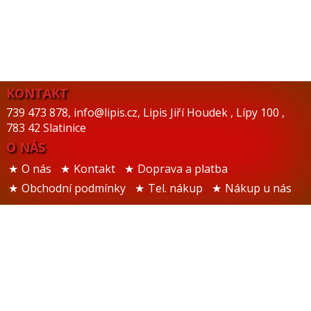
KONTAKT
739 473 878
,
info@lipis.cz
,
Lipis Jiří Houdek
,
Lípy 100
,
783 42 Slatinice
O NÁS
O nás
Kontakt
Doprava a platba
Obchodní podmínky
Tel. nákup
Nákup u nás