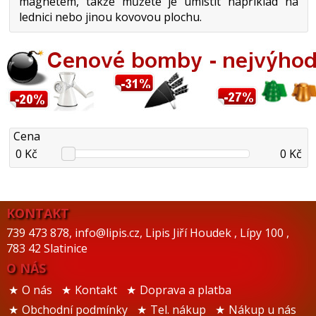
magnetem, takže můžete je umístit například na
lednici nebo jinou kovovou plochu.
Cena
0 Kč
0 Kč
KONTAKT
739 473 878
,
info@lipis.cz
,
Lipis Jiří Houdek
,
Lípy 100
,
783 42 Slatinice
O NÁS
O nás
Kontakt
Doprava a platba
Obchodní podmínky
Tel. nákup
Nákup u nás