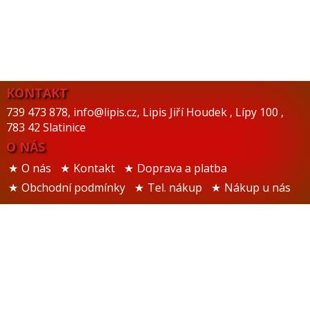
KONTAKT
739 473 878
,
info@lipis.cz
,
Lipis Jiří Houdek
,
Lípy 100
,
783 42 Slatinice
O NÁS
O nás
Kontakt
Doprava a platba
Obchodní podmínky
Tel. nákup
Nákup u nás