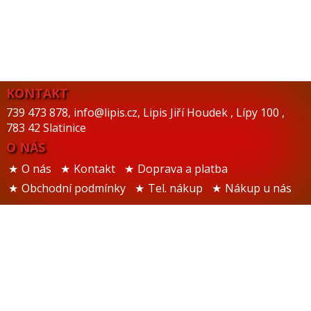
KONTAKT
739 473 878
,
info@lipis.cz
,
Lipis Jiří Houdek
,
Lípy 100
,
783 42 Slatinice
O NÁS
O nás
Kontakt
Doprava a platba
Obchodní podmínky
Tel. nákup
Nákup u nás