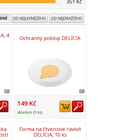
351 Kč
ENÉ
OD NEJLEVNĚJŠÍHO
OD NEJDRAŽŠÍHO
A, 4
Ochranný poklop DELÍCIA
149 Kč
skladem (5 ks)
tka
Forma na čtvercové ravioli
ostí
DELÍCIA, 10 ks