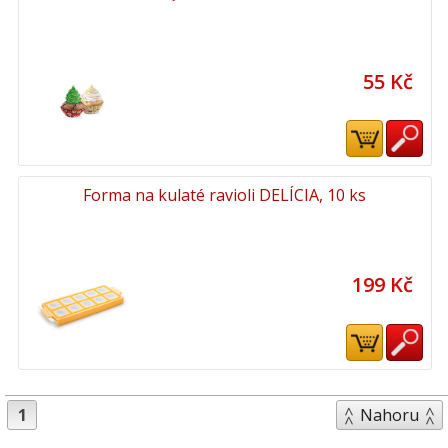
55 Kč
Forma na kulaté ravioli DELÍCIA, 10 ks
199 Kč
1
Nahoru