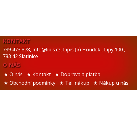
KONTAKT
739 473 878
,
info@lipis.cz
,
Lipis Jiří Houdek
,
Lípy 100
,
783 42 Slatinice
O NÁS
O nás
Kontakt
Doprava a platba
Obchodní podmínky
Tel. nákup
Nákup u nás