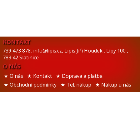
KONTAKT
739 473 878
,
info@lipis.cz
,
Lipis Jiří Houdek
,
Lípy 100
,
783 42 Slatinice
O NÁS
O nás
Kontakt
Doprava a platba
Obchodní podmínky
Tel. nákup
Nákup u nás