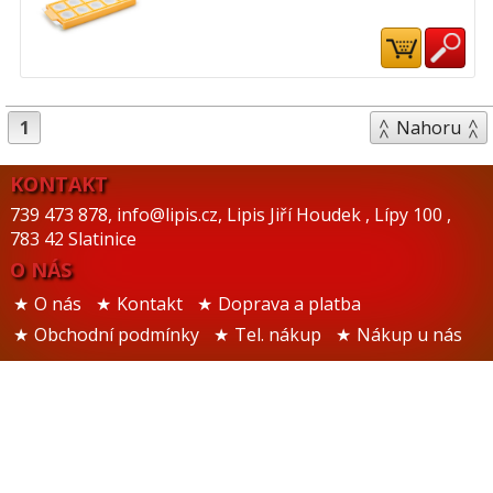
1
Nahoru
KONTAKT
739 473 878
,
info@lipis.cz
,
Lipis Jiří Houdek
,
Lípy 100
,
783 42 Slatinice
O NÁS
O nás
Kontakt
Doprava a platba
Obchodní podmínky
Tel. nákup
Nákup u nás