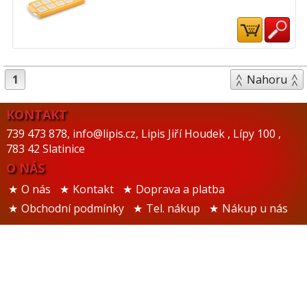
1
Nahoru
KONTAKT
739 473 878
,
info@lipis.cz
,
Lipis Jiří Houdek
,
Lípy 100
,
783 42 Slatinice
O NÁS
O nás
Kontakt
Doprava a platba
Obchodní podmínky
Tel. nákup
Nákup u nás