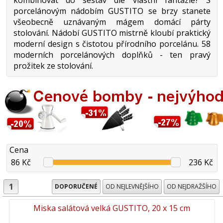
porcelánovým nádobím GUSTITO se brzy stanete
všeobecně uznávaným mágem domácí párty
stolování. Nádobí GUSTITO mistrně kloubí praktický
moderní design s čistotou přírodního porcelánu. 58
moderních porcelánových doplňků - ten pravý
prožitek ze stolování.
Cena
86 Kč
236 Kč
1
DOPORUČENÉ
OD NEJLEVNĚJŠÍHO
OD NEJDRAŽŠÍHO
Miska salátová velká GUSTITO, 20 x 15 cm