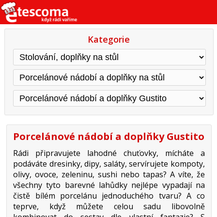
Kategorie
Porcelánové nádobí a doplňky Gustito
Rádi připravujete lahodné chuťovky, mícháte a
podáváte dresinky, dipy, saláty, servírujete kompoty,
olivy, ovoce, zeleninu, sushi nebo tapas? A víte, že
všechny tyto barevné lahůdky nejlépe vypadají na
čistě bílém porcelánu jednoduchého tvaru? A co
teprve, když můžete celou sadu libovolně
kombinovat do sestav dle vlastní fantazie? S