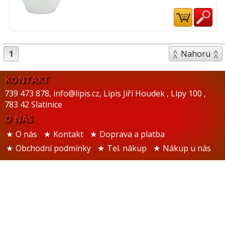
1
Nahoru
KONTAKT
739 473 878
,
info@lipis.cz
,
Lipis Jiří Houdek
,
Lípy 100
,
783 42 Slatinice
O NÁS
O nás
Kontakt
Doprava a platba
Obchodní podmínky
Tel. nákup
Nákup u nás