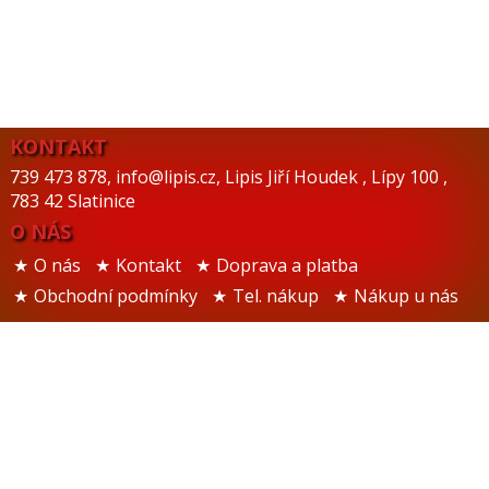
KONTAKT
739 473 878
,
info@lipis.cz
,
Lipis Jiří Houdek
,
Lípy 100
,
783 42 Slatinice
O NÁS
O nás
Kontakt
Doprava a platba
Obchodní podmínky
Tel. nákup
Nákup u nás