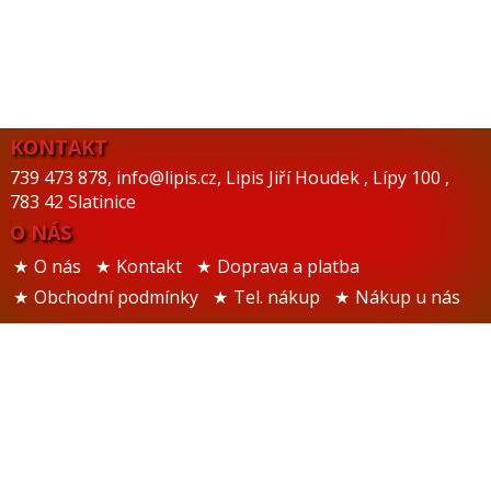
KONTAKT
739 473 878
,
info@lipis.cz
,
Lipis Jiří Houdek
,
Lípy 100
,
783 42 Slatinice
O NÁS
O nás
Kontakt
Doprava a platba
Obchodní podmínky
Tel. nákup
Nákup u nás