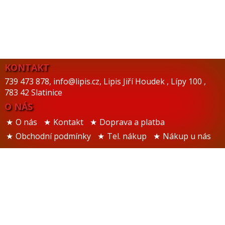
KONTAKT
739 473 878
,
info@lipis.cz
,
Lipis Jiří Houdek
,
Lípy 100
,
783 42 Slatinice
O NÁS
O nás
Kontakt
Doprava a platba
Obchodní podmínky
Tel. nákup
Nákup u nás