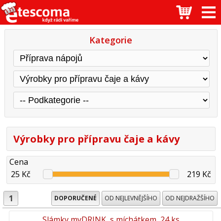
Kategorie
Výrobky pro přípravu čaje a kávy
Cena
25 Kč
219 Kč
1
DOPORUČENÉ
OD NEJLEVNĚJŠÍHO
OD NEJDRAŽŠÍHO
Slámky myDRINK, s míchátkem, 24 ks