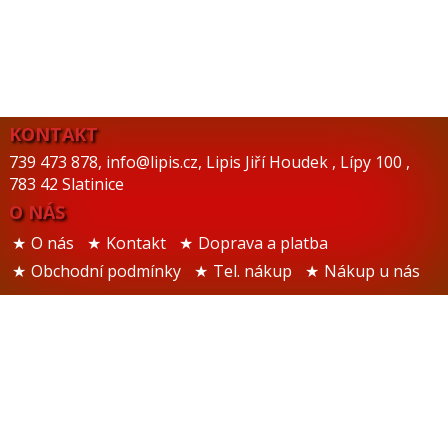
KONTAKT
739 473 878
,
info@lipis.cz
,
Lipis Jiří Houdek
,
Lípy 100
,
783 42 Slatinice
O NÁS
O nás
Kontakt
Doprava a platba
Obchodní podmínky
Tel. nákup
Nákup u nás