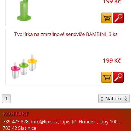
199 Kč
Tvořítka na zmrzlinové sendviče BAMBINI, 3 ks
199 Kč
1
Nahoru
KONTAKT
739 473 878
,
info@lipis.cz
,
Lipis Jiří Houdek
,
Lípy 100
,
783 42 Slatinice