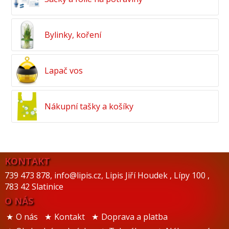
Bylinky, koření
Lapač vos
Nákupní tašky a košíky
KONTAKT
739 473 878
,
info@lipis.cz
,
Lipis Jiří Houdek
,
Lípy 100
,
783 42 Slatinice
O NÁS
O nás
Kontakt
Doprava a platba