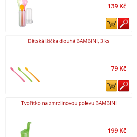
139 Kč
Dětská lžička dlouhá BAMBINI, 3 ks
79 Kč
Tvořítko na zmrzlinovou polevu BAMBINI
199 Kč