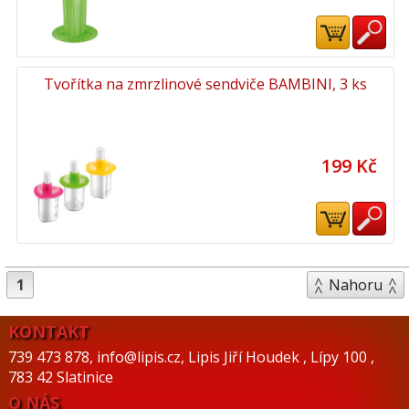
Tvořítka na zmrzlinové sendviče BAMBINI, 3 ks
199 Kč
1
Nahoru
KONTAKT
739 473 878
,
info@lipis.cz
,
Lipis Jiří Houdek
,
Lípy 100
,
783 42 Slatinice
O NÁS