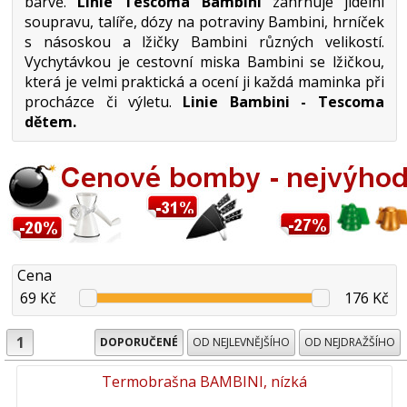
barvě.
Linie Tescoma Bambini
zahrnuje jídelní
soupravu, talíře, dózy na potraviny Bambini, hrníček
s násoskou a lžičky Bambini různých velikostí.
Vychytávkou je cestovní miska Bambini se lžičkou,
která je velmi praktická a ocení ji každá maminka při
procházce či výletu.
Linie Bambini - Tescoma
dětem.
Cena
69 Kč
176 Kč
1
DOPORUČENÉ
OD NEJLEVNĚJŠÍHO
OD NEJDRAŽŠÍHO
Termobrašna BAMBINI, nízká