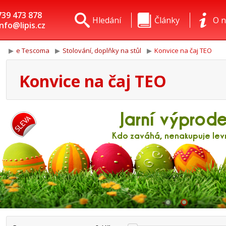
739 473 878
Hledání
Články
O n
info@lipis.cz
e Tescoma
Stolování, doplňky na stůl
Konvice na čaj TEO
Konvice na čaj TEO