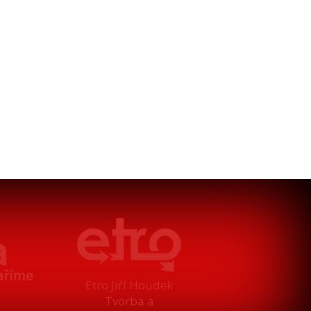
Etro Jiří Houdek
Tvorba a