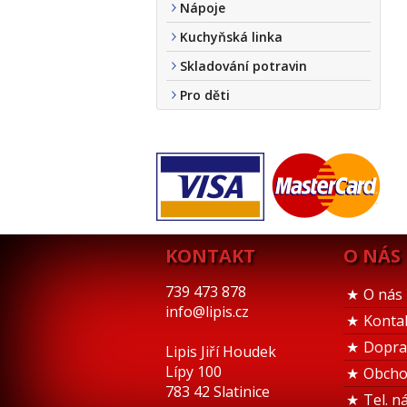
Nápoje
Kuchyňská linka
Skladování potravin
Pro děti
KONTAKT
O NÁS
739 473 878
O nás
info@lipis.cz
Konta
Dopra
Lipis Jiří Houdek
Lípy 100
Obcho
783 42 Slatinice
Tel. n