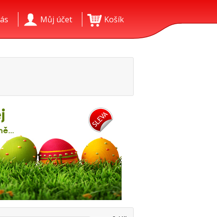
ás
Můj účet
Košík