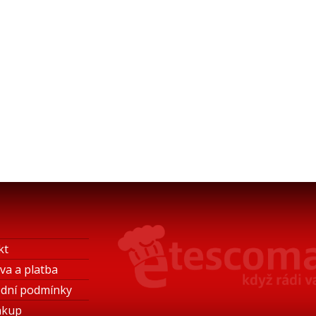
kt
va a platba
dní podmínky
ákup