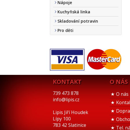
Nápoje
Kuchyňská linka
Skladování potravin
Pro děti
KONTAKT
O NÁS
739 473 878
O nás
info@lipis.cz
Konta
Dopra
Lipis Jiří Houdek
Lípy 100
Obcho
783 42 Slatinice
Tel. n