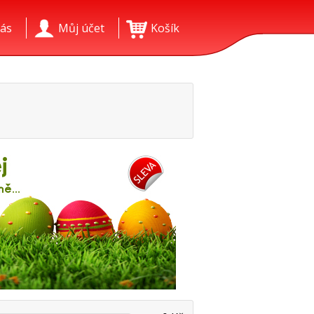
ás
Můj účet
Košík