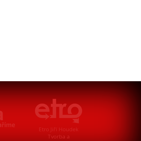
Etro Jiří Houdek
Tvorba a