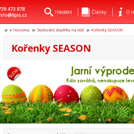
739 473 878
Hledání
Články
O n
info@lipis.cz
e Tescoma
Stolování, doplňky na stůl
Kořenky SEASON
Kořenky SEASON