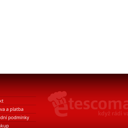
kt
va a platba
dní podmínky
ákup