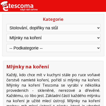
Kategorie
Mlýnky na koření
Každý, kdo chce mít v kuchyni stále po ruce voňavé
čerstvě namleté koření, pořídí si mlýnky na koření.
Mlýnky na koření Tescoma se vyrábí v několika
provedeních - skleněné, nerezové a dřevěné.
Každému, co libo jest. Základní částí každého mlýnku
na koření je užité mlecí ústrojí. Mlýnky na koření
mohou mít mlecí ústrojí z plastu, které je vhodné