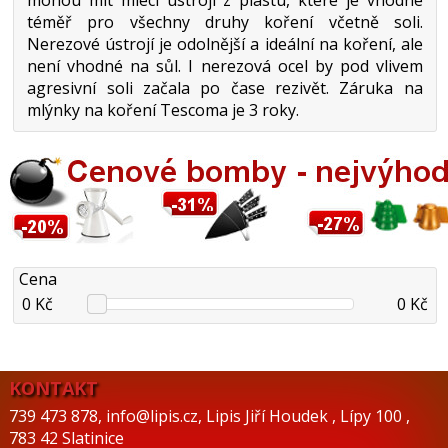
téměř pro všechny druhy koření včetně soli.
Nerezové ústrojí je odolnější a ideální na koření, ale
není vhodné na sůl. I nerezová ocel by pod vlivem
agresivní soli začala po čase rezivět. Záruka na
mlýnky na koření Tescoma je 3 roky.
Cena
0 Kč
0 Kč
KONTAKT
739 473 878
,
info@lipis.cz
,
Lipis Jiří Houdek
,
Lípy 100
,
783 42 Slatinice