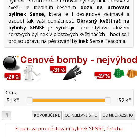
bylinek. Pokud chcete uchovat bylinky déle čerstvé a
svěží, je ideálním řešením
dóza na uchování
bylinek Sense
, která je i designově zajímavá a
ozdobí tak vaši domácnost.
Okrasný květináč na
bylinky SENSE
je vynikající pro stylové uložení
čerstvých bylinek v plastových květináčích - hodí se i
pro soupravu na pěstování bylinek Sense Tescoma.
Cena
51 Kč
52 Kč
1
DOPORUČENÉ
OD NEJLEVNĚJŠÍHO
OD NEJDRAŽŠÍHO
Souprava pro pěstování bylinek SENSE, řeřicha