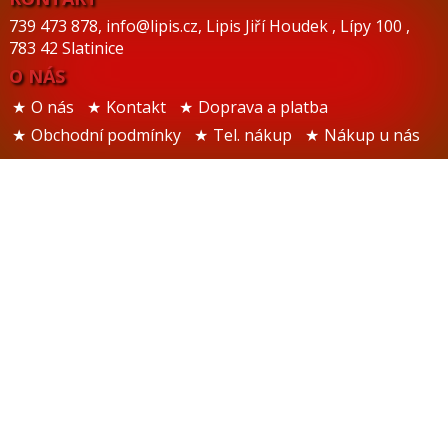
739 473 878
,
info@lipis.cz
,
Lipis Jiří Houdek
,
Lípy 100
,
783 42 Slatinice
O NÁS
O nás
Kontakt
Doprava a platba
Obchodní podmínky
Tel. nákup
Nákup u nás