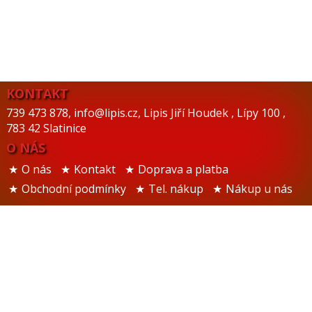
KONTAKT
739 473 878
,
info@lipis.cz
,
Lipis Jiří Houdek
,
Lípy 100
,
783 42 Slatinice
O NÁS
O nás
Kontakt
Doprava a platba
Obchodní podmínky
Tel. nákup
Nákup u nás