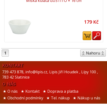
Miska kulatá GUSTITO ¤ 16 cm
179 Kč
1
Nahoru
KONTAKT
739 473 878
,
info@lipis.cz
,
Lipis Jiří Houdek
,
Lípy 100
,
783 42 Slatinice
O NÁS
O nás
Kontakt
Doprava a platba
Obchodní podmínky
Tel. nákup
Nákup u nás