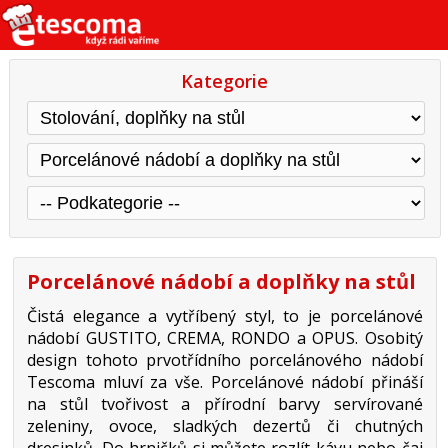
Kategorie
Porcelánové nádobí a doplňky na stůl
Čistá elegance a vytříbený styl, to je porcelánové
nádobí GUSTITO, CREMA, RONDO a OPUS. Osobitý
design tohoto prvotřídního porcelánového nádobí
Tescoma mluví za vše. Porcelánové nádobí přináší
na stůl tvořivost a přírodní barvy servírované
zeleniny, ovoce, sladkých dezertů či chutných
dresinků. Do hrničků si můžete rozlít kávu nebo čaj