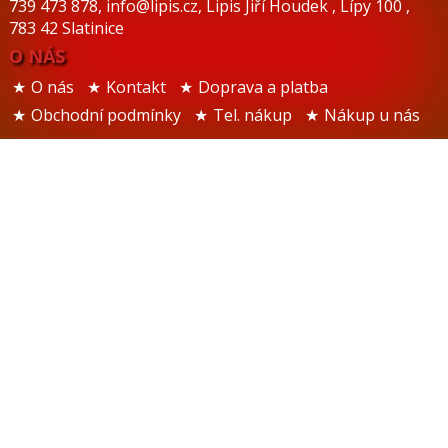
739 473 878
,
info@lipis.cz
,
Lipis Jiří Houdek
,
Lípy 100
,
783 42 Slatinice
O NÁS
O nás
Kontakt
Doprava a platba
Obchodní podmínky
Tel. nákup
Nákup u nás