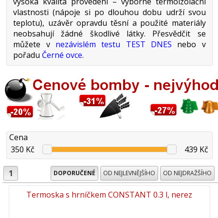
vysoká kvalita provedení – výborné termoizolační
vlastnosti (nápoje si po dlouhou dobu udrží svou
teplotu), uzávěr opravdu těsní a použité materiály
neobsahují žádné škodlivé látky. Přesvědčit se
můžete v
nezávislém testu TEST DNES
nebo v
pořadu
Černé ovce
.
Cena
350 Kč
439 Kč
1
DOPORUČENÉ
OD NEJLEVNĚJŠÍHO
OD NEJDRAŽŠÍHO
Termoska s hrníčkem CONSTANT 0.3 l, nerez