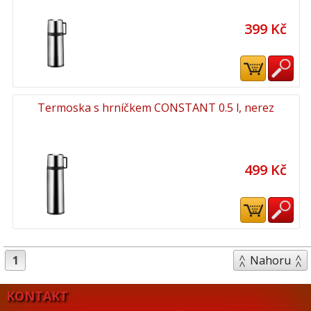
399 Kč
Termoska s hrníčkem CONSTANT 0.5 l, nerez
499 Kč
1
Nahoru
KONTAKT