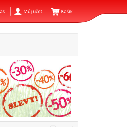
ás
Můj účet
Košík