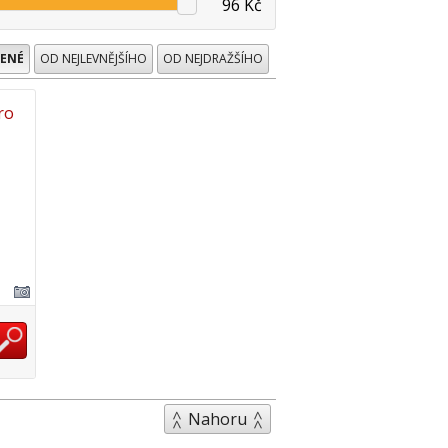
96 Kč
ENÉ
OD NEJLEVNĚJŠÍHO
OD NEJDRAŽŠÍHO
ro
Nahoru