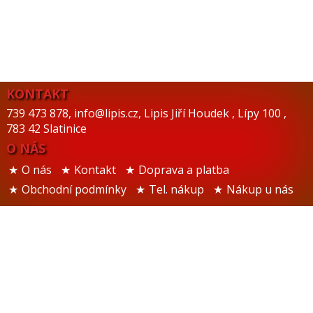
KONTAKT
739 473 878
,
info@lipis.cz
,
Lipis Jiří Houdek
,
Lípy 100
,
783 42 Slatinice
O NÁS
O nás
Kontakt
Doprava a platba
Obchodní podmínky
Tel. nákup
Nákup u nás